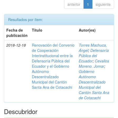
anterior
1
siguiente
Resultados por ítem:
Fecha de
Título
Autor(es)
publicación
2018-12-18
Renovación del Convenio
Torres Machuca,
de Cooperación
Ángel
;
Defensoría
Interinstitucional entre la
Pública del
Defensoría Pública del
Ecuador
;
Cevallos
Ecuador y el Gobierno
Moreno, Jomar
;
Autónomo
Gobierno
Descentralizado
Autónomo
Municipal del Cantón
Descentralizado
Santa Ana de Cotacachi
Municipal del
Cantón Santa Ana
de Cotacachi
Descubridor