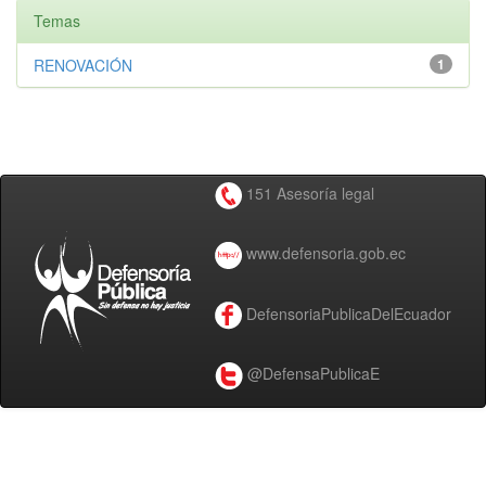
Temas
RENOVACIÓN
1
151 Asesoría legal
www.defensoria.gob.ec
DefensoriaPublicaDelEcuador
@DefensaPublicaE