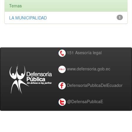
Temas
LA MUNICIPALIDAD
1
151 Asesoría legal
www.defensoria.gob.ec
DefensoriaPublicaDelEcuador
@DefensaPublicaE