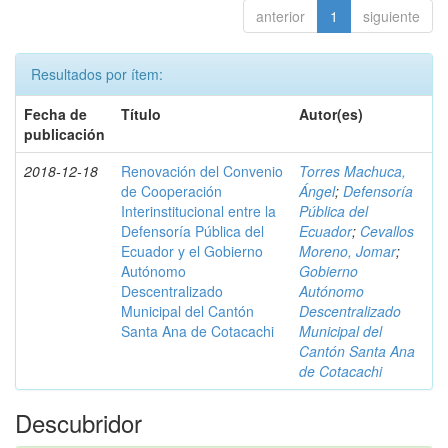
anterior
1
siguiente
Resultados por ítem:
Fecha de
Título
Autor(es)
publicación
2018-12-18
Renovación del Convenio
Torres Machuca,
de Cooperación
Ángel
;
Defensoría
Interinstitucional entre la
Pública del
Defensoría Pública del
Ecuador
;
Cevallos
Ecuador y el Gobierno
Moreno, Jomar
;
Autónomo
Gobierno
Descentralizado
Autónomo
Municipal del Cantón
Descentralizado
Santa Ana de Cotacachi
Municipal del
Cantón Santa Ana
de Cotacachi
Descubridor