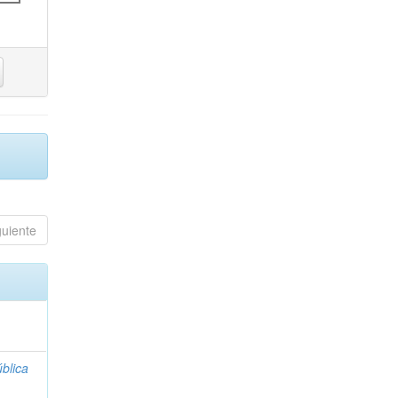
guiente
blica
;