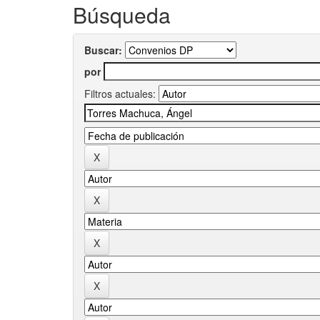
Búsqueda
Buscar:
por
Filtros actuales: