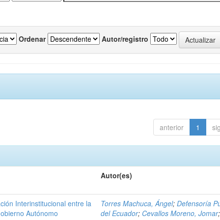
Ordenar
Autor/registro
anterior
1
si
Autor(es)
n Interinstitucional entre la
Torres Machuca, Ángel
;
Defensoría Pú
 Gobierno Autónomo
del Ecuador
;
Cevallos Moreno, Jomar