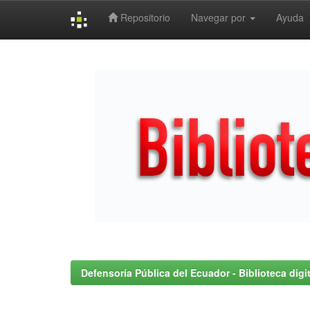
Repositorio
Navegar por
Ayuda
Skip
navigation
Defensoría Pública del Ecuador - Biblioteca digit