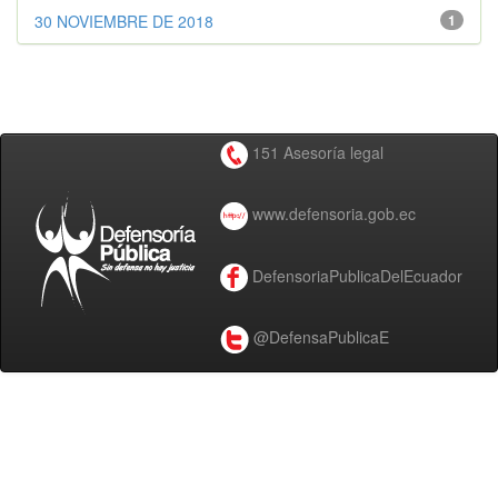
30 NOVIEMBRE DE 2018
1
151 Asesoría legal
www.defensoria.gob.ec
DefensoriaPublicaDelEcuador
@DefensaPublicaE