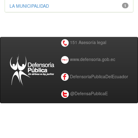
LA MUNICIPALIDAD
1
151 Asesoría legal
www.defensoria.gob.ec
DefensoriaPublicaDelEcuador
@DefensaPublicaE