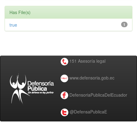
Has File(s)
true
1
151 Asesoría legal
www.defensoria.gob.ec
DefensoriaPublicaDelEcuador
@DefensaPublicaE