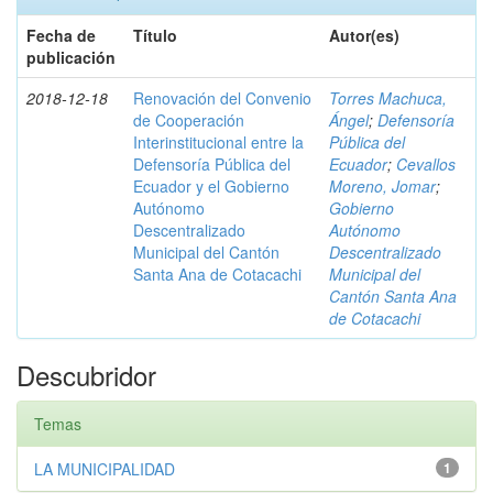
Fecha de
Título
Autor(es)
publicación
2018-12-18
Renovación del Convenio
Torres Machuca,
de Cooperación
Ángel
;
Defensoría
Interinstitucional entre la
Pública del
Defensoría Pública del
Ecuador
;
Cevallos
Ecuador y el Gobierno
Moreno, Jomar
;
Autónomo
Gobierno
Descentralizado
Autónomo
Municipal del Cantón
Descentralizado
Santa Ana de Cotacachi
Municipal del
Cantón Santa Ana
de Cotacachi
Descubridor
Temas
LA MUNICIPALIDAD
1