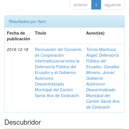
anterior
1
siguiente
Resultados por ítem:
Fecha de
Título
Autor(es)
publicación
2018-12-18
Renovación del Convenio
Torres Machuca,
de Cooperación
Ángel
;
Defensoría
Interinstitucional entre la
Pública del
Defensoría Pública del
Ecuador
;
Cevallos
Ecuador y el Gobierno
Moreno, Jomar
;
Autónomo
Gobierno
Descentralizado
Autónomo
Municipal del Cantón
Descentralizado
Santa Ana de Cotacachi
Municipal del
Cantón Santa Ana
de Cotacachi
Descubridor