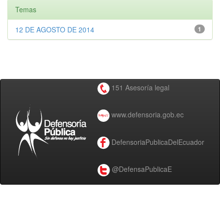
Temas
12 DE AGOSTO DE 2014
1
151 Asesoría legal
www.defensoria.gob.ec
DefensoriaPublicaDelEcuador
@DefensaPublicaE