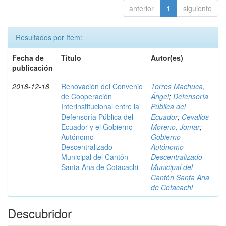
anterior
1
siguiente
Resultados por ítem:
Fecha de
Título
Autor(es)
publicación
2018-12-18
Renovación del Convenio
Torres Machuca,
de Cooperación
Ángel
;
Defensoría
Interinstitucional entre la
Pública del
Defensoría Pública del
Ecuador
;
Cevallos
Ecuador y el Gobierno
Moreno, Jomar
;
Autónomo
Gobierno
Descentralizado
Autónomo
Municipal del Cantón
Descentralizado
Santa Ana de Cotacachi
Municipal del
Cantón Santa Ana
de Cotacachi
Descubridor