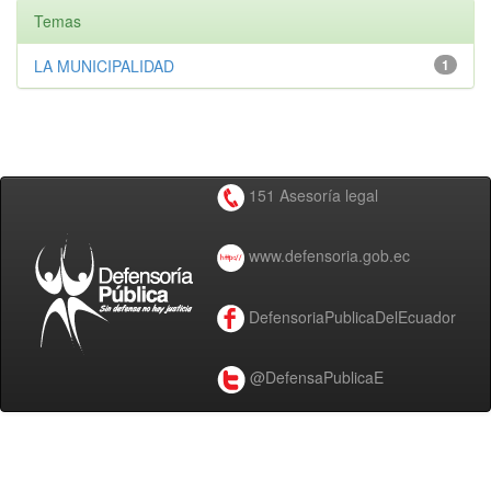
Temas
LA MUNICIPALIDAD
1
151 Asesoría legal
www.defensoria.gob.ec
DefensoriaPublicaDelEcuador
@DefensaPublicaE