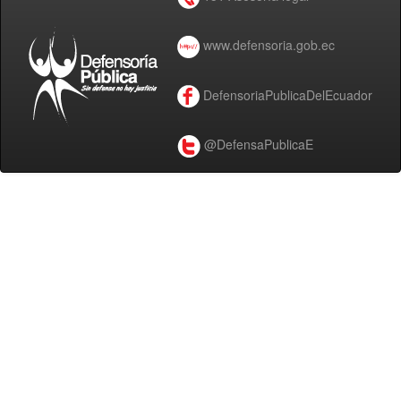
www.defensoria.gob.ec
DefensoriaPublicaDelEcuador
@DefensaPublicaE