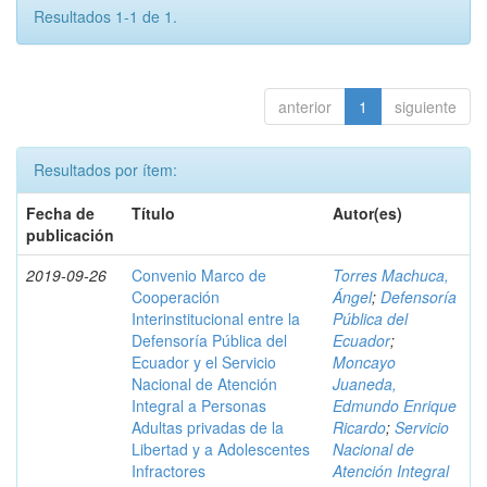
Resultados 1-1 de 1.
anterior
1
siguiente
Resultados por ítem:
Fecha de
Título
Autor(es)
publicación
2019-09-26
Convenio Marco de
Torres Machuca,
Cooperación
Ángel
;
Defensoría
Interinstitucional entre la
Pública del
Defensoría Pública del
Ecuador
;
Ecuador y el Servicio
Moncayo
Nacional de Atención
Juaneda,
Integral a Personas
Edmundo Enrique
Adultas privadas de la
Ricardo
;
Servicio
Libertad y a Adolescentes
Nacional de
Infractores
Atención Integral