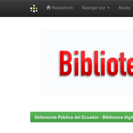
Repositorio
Navegar por
Ayuda
Skip
navigation
Defensoría Pública del Ecuador - Biblioteca digit