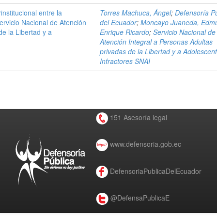
stitucional entre la
Torres Machuca, Ángel
;
Defensoría Pú
ervicio Nacional de Atención
del Ecuador
;
Moncayo Juaneda, Edm
e la Libertad y a
Enrique Ricardo
;
Servicio Nacional de
Atención Integral a Personas Adultas
privadas de la Libertad y a Adolescen
Infractores SNAI
151 Asesoría legal
www.defensoria.gob.ec
DefensoriaPublicaDelEcuador
@DefensaPublicaE