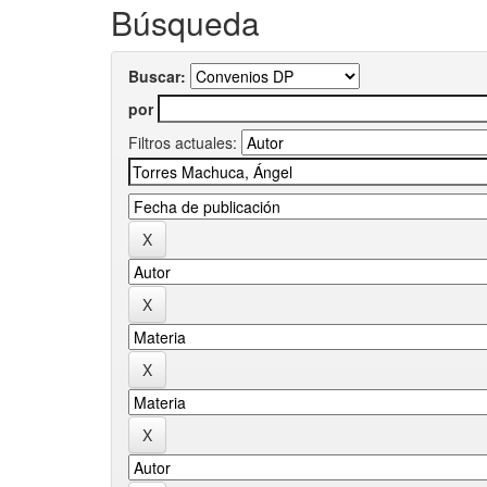
Búsqueda
Buscar:
por
Filtros actuales: