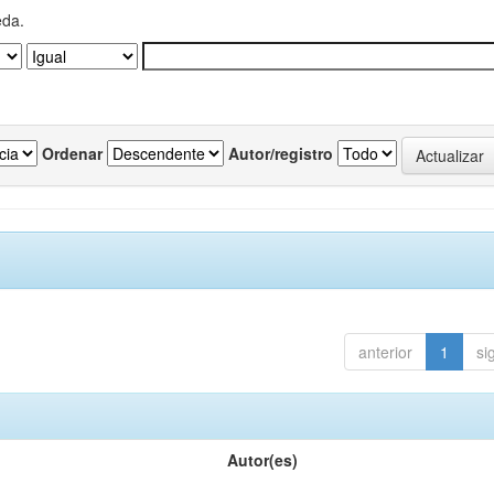
eda.
Ordenar
Autor/registro
anterior
1
si
Autor(es)