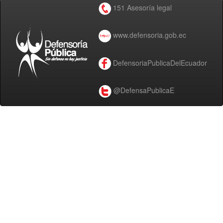
151 Asesoría legal
www.defensoria.gob.ec
DefensoriaPublicaDelEcuador
@DefensaPublicaE