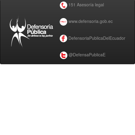
151 Asesoría legal
www.defensoria.gob.ec
DefensoriaPublicaDelEcuador
@DefensaPublicaE