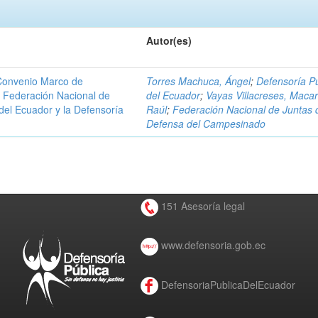
Autor(es)
 Convenio Marco de
Torres Machuca, Ángel
;
Defensoría Pú
la Federación Nacional de
del Ecuador
;
Vayas Villacreses, Macar
el Ecuador y la Defensoría
Raúl
;
Federación Nacional de Juntas 
Defensa del Campesinado
151 Asesoría legal
www.defensoria.gob.ec
DefensoriaPublicaDelEcuador