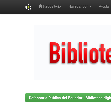
Repositorio
Navegar por
Ayuda
Skip
navigation
Defensoría Pública del Ecuador - Biblioteca digit