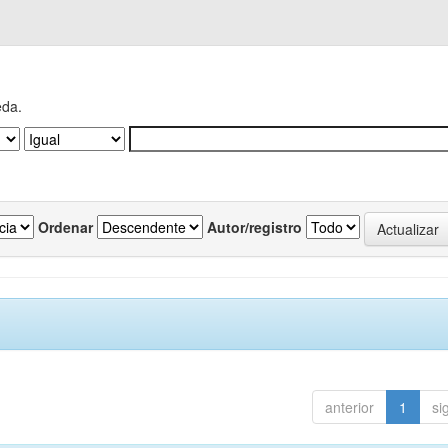
eda.
Ordenar
Autor/registro
anterior
1
si