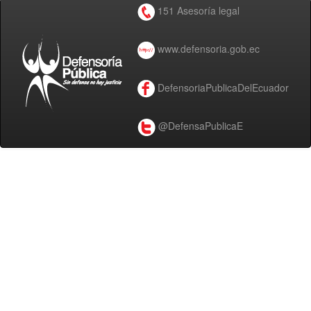
151 Asesoría legal
www.defensoria.gob.ec
DefensoriaPublicaDelEcuador
@DefensaPublicaE