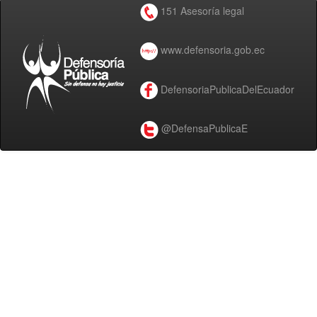
151 Asesoría legal
www.defensoria.gob.ec
DefensoriaPublicaDelEcuador
@DefensaPublicaE