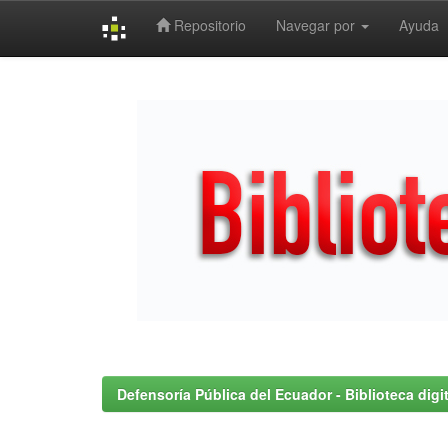
Repositorio
Navegar por
Ayuda
Skip
navigation
Defensoría Pública del Ecuador - Biblioteca digit