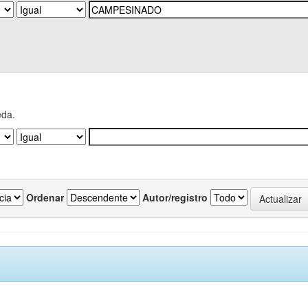
eda.
Ordenar
Autor/registro