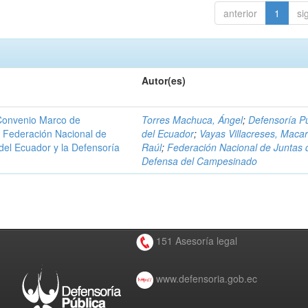
anterior
1
si
Autor(es)
 Convenio Marco de
Torres Machuca, Ángel
;
Defensoría Pú
la Federación Nacional de
del Ecuador
;
Vayas Villacreses, Macar
el Ecuador y la Defensoría
Raúl
;
Federación Nacional de Juntas 
Defensa del Campesinado
151 Asesoría legal
www.defensoria.gob.ec