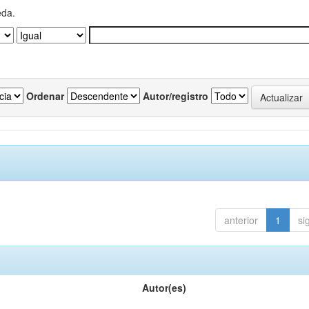
eda.
Ordenar
Autor/registro
anterior
1
si
Autor(es)