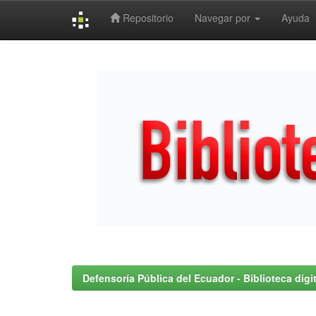
Repositorio
Navegar por
Ayuda
Skip
navigation
Defensoría Pública del Ecuador - Biblioteca digit