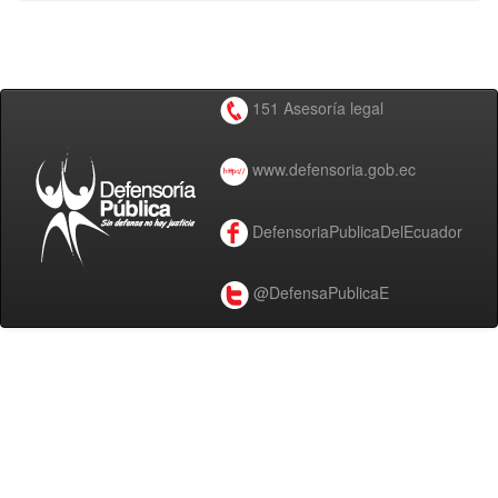
151 Asesoría legal
www.defensoria.gob.ec
DefensoriaPublicaDelEcuador
@DefensaPublicaE