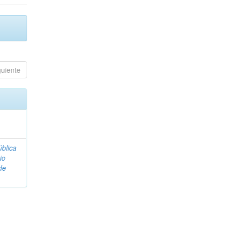
guiente
blica
io
de