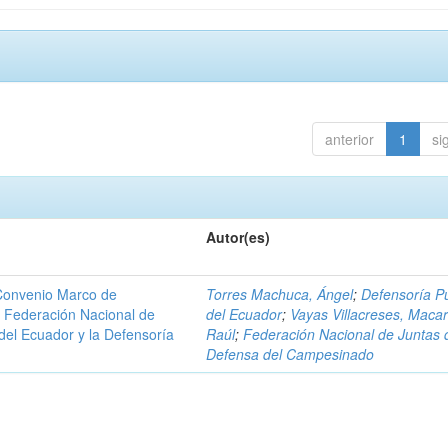
anterior
1
si
Autor(es)
 Convenio Marco de
Torres Machuca, Ángel
;
Defensoría Pú
la Federación Nacional de
del Ecuador
;
Vayas Villacreses, Macar
el Ecuador y la Defensoría
Raúl
;
Federación Nacional de Juntas 
Defensa del Campesinado