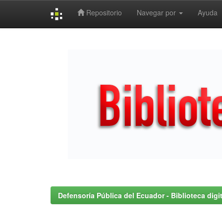
Repositorio
Navegar por
Ayuda
Skip
navigation
Defensoría Pública del Ecuador - Biblioteca digit