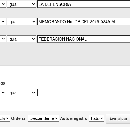
eda.
Ordenar
Autor/registro