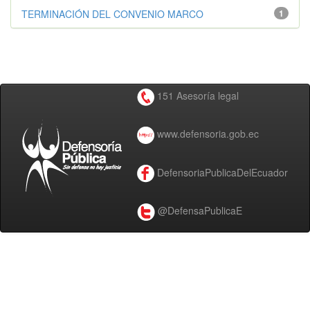
TERMINACIÓN DEL CONVENIO MARCO
1
151 Asesoría legal
www.defensoria.gob.ec
DefensoriaPublicaDelEcuador
@DefensaPublicaE