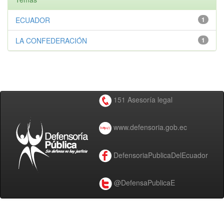
ECUADOR
1
LA CONFEDERACIÓN
1
151 Asesoría legal
www.defensoria.gob.ec
DefensoriaPublicaDelEcuador
@DefensaPublicaE