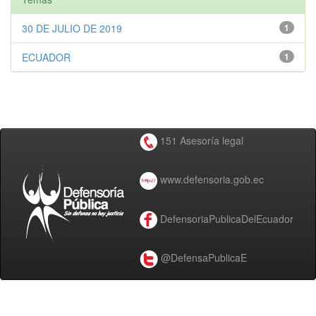
30 DE JULIO DE 2019
1
ECUADOR
1
151 Asesoría legal
www.defensoria.gob.ec
DefensoriaPublicaDelEcuador
@DefensaPublicaE