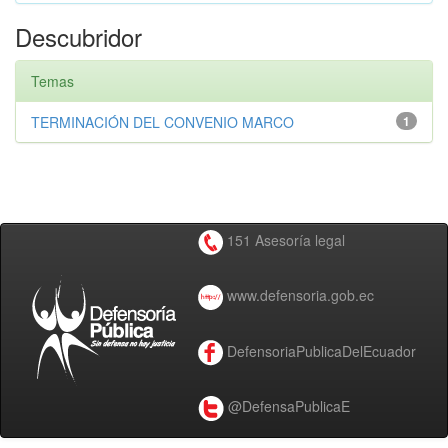
Descubridor
Temas
TERMINACIÓN DEL CONVENIO MARCO
1
151 Asesoría legal
www.defensoria.gob.ec
DefensoriaPublicaDelEcuador
@DefensaPublicaE