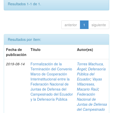
Resultados 1-1 de 1.
anterior
1
siguiente
Resultados por ítem:
Fecha de
Título
Autor(es)
publicación
2019-08-14
Formalización de la
Torres Machuca,
Terminación del Convenio
Ángel
;
Defensoría
Marco de Cooperación
Pública del
Interinstitucional entre la
Ecuador
;
Vayas
Federación Nacional de
Villacreses,
Juntas de Defensa del
Macario Raúl
;
Campesinado del Ecuador
Federación
y la Defensoría Pública
Nacional de
Juntas de Defensa
del Campesinado