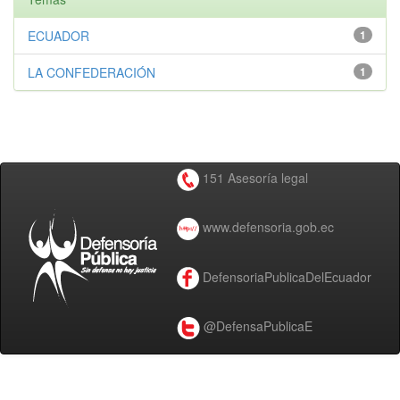
ECUADOR
1
LA CONFEDERACIÓN
1
151 Asesoría legal
www.defensoria.gob.ec
DefensoriaPublicaDelEcuador
@DefensaPublicaE