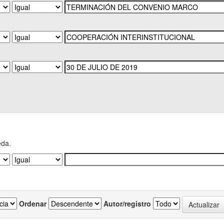
eda.
Ordenar
Autor/registro