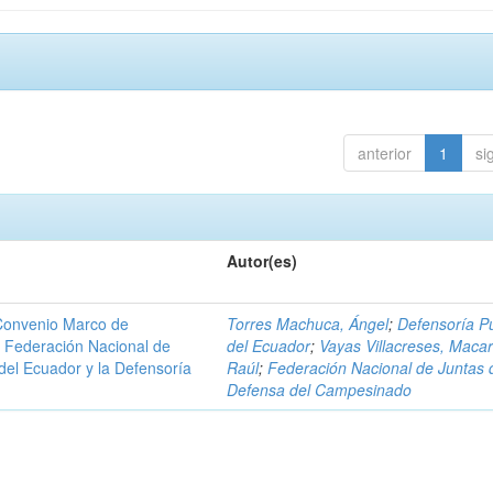
anterior
1
si
Autor(es)
 Convenio Marco de
Torres Machuca, Ángel
;
Defensoría Pú
la Federación Nacional de
del Ecuador
;
Vayas Villacreses, Macar
el Ecuador y la Defensoría
Raúl
;
Federación Nacional de Juntas 
Defensa del Campesinado