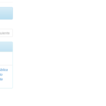
guiente
blica
io
de