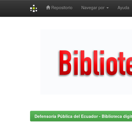
Repositorio
Navegar por
Ayuda
Skip
navigation
Defensoría Pública del Ecuador - Biblioteca digit