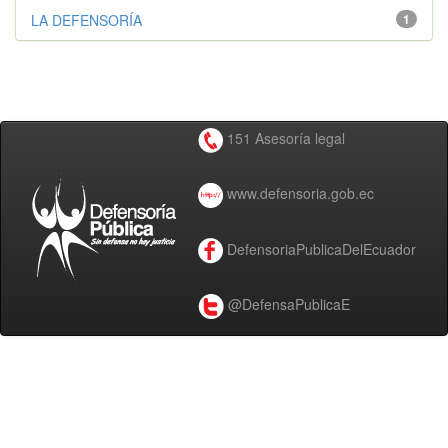
LA DEFENSORÍA
1
151 Asesoría legal
www.defensoria.gob.ec
DefensoriaPublicaDelEcuador
@DefensaPublicaE