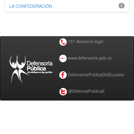
LA CONFEDERACIÓN
1
151 Asesoría legal
www.defensoria.gob.ec
DefensoriaPublicaDelEcuador
@DefensaPublicaE