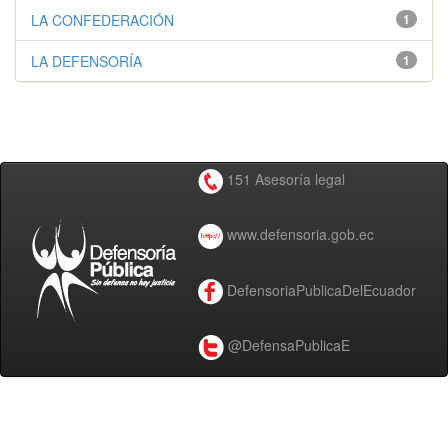
LA CONFEDERACIÓN
1
LA DEFENSORÍA
1
151 Asesoría legal
www.defensoria.gob.ec
DefensoriaPublicaDelEcuador
@DefensaPublicaE