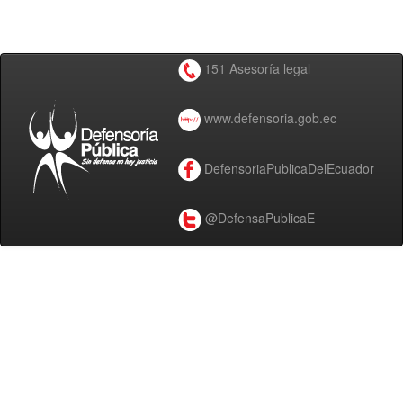
151 Asesoría legal
www.defensoria.gob.ec
DefensoriaPublicaDelEcuador
@DefensaPublicaE