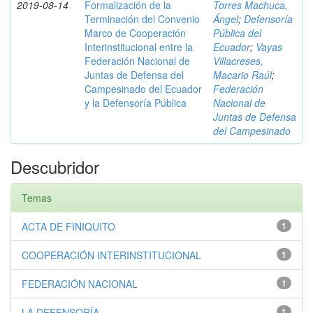
2019-08-14
Formalización de la
Torres Machuca,
Terminación del Convenio
Ángel
;
Defensoría
Marco de Cooperación
Pública del
Interinstitucional entre la
Ecuador
;
Vayas
Federación Nacional de
Villacreses,
Juntas de Defensa del
Macario Raúl
;
Campesinado del Ecuador
Federación
y la Defensoría Pública
Nacional de
Juntas de Defensa
del Campesinado
Descubridor
Temas
ACTA DE FINIQUITO
1
COOPERACIÓN INTERINSTITUCIONAL
1
FEDERACIÓN NACIONAL
1
LA DEFENSORÍA
1