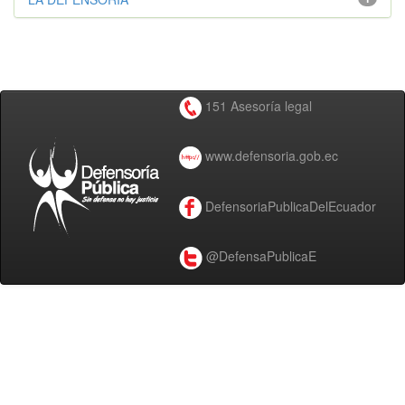
151 Asesoría legal
www.defensoria.gob.ec
DefensoriaPublicaDelEcuador
@DefensaPublicaE