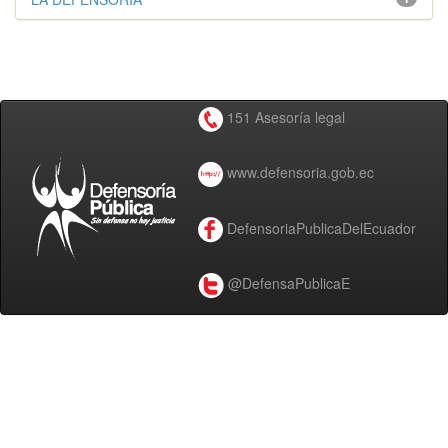
151 Asesoría legal
www.defensoria.gob.ec
DefensoriaPublicaDelEcuador
@DefensaPublicaE