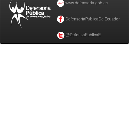
www.defensoria.gob.ec
DefensoriaPublicaDelEcuador
@DefensaPublicaE