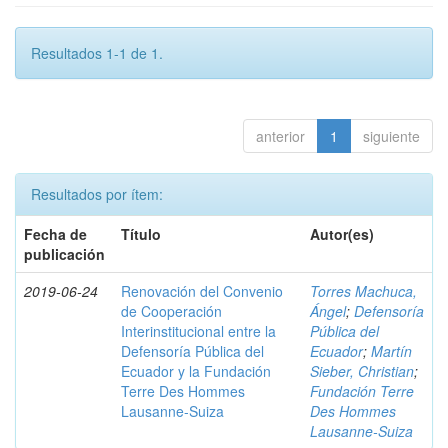
Resultados 1-1 de 1.
anterior
1
siguiente
Resultados por ítem:
Fecha de
Título
Autor(es)
publicación
2019-06-24
Renovación del Convenio
Torres Machuca,
de Cooperación
Ángel
;
Defensoría
Interinstitucional entre la
Pública del
Defensoría Pública del
Ecuador
;
Martín
Ecuador y la Fundación
Sieber, Christian
;
Terre Des Hommes
Fundación Terre
Lausanne-Suiza
Des Hommes
Lausanne-Suiza