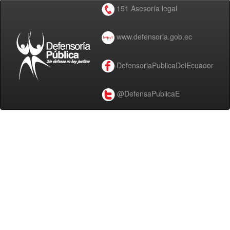
151 Asesoría legal
www.defensoria.gob.ec
DefensoriaPublicaDelEcuador
@DefensaPublicaE