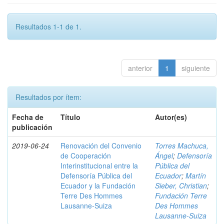
Resultados 1-1 de 1.
anterior
1
siguiente
Resultados por ítem:
Fecha de
Título
Autor(es)
publicación
2019-06-24
Renovación del Convenio
Torres Machuca,
de Cooperación
Ángel
;
Defensoría
Interinstitucional entre la
Pública del
Defensoría Pública del
Ecuador
;
Martín
Ecuador y la Fundación
Sieber, Christian
;
Terre Des Hommes
Fundación Terre
Lausanne-Suiza
Des Hommes
Lausanne-Suiza