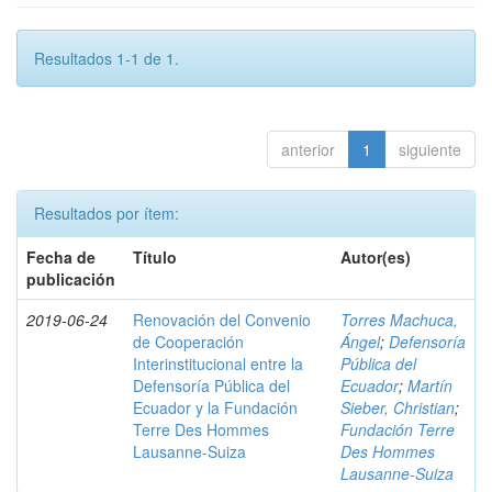
Resultados 1-1 de 1.
anterior
1
siguiente
Resultados por ítem:
Fecha de
Título
Autor(es)
publicación
2019-06-24
Renovación del Convenio
Torres Machuca,
de Cooperación
Ángel
;
Defensoría
Interinstitucional entre la
Pública del
Defensoría Pública del
Ecuador
;
Martín
Ecuador y la Fundación
Sieber, Christian
;
Terre Des Hommes
Fundación Terre
Lausanne-Suiza
Des Hommes
Lausanne-Suiza