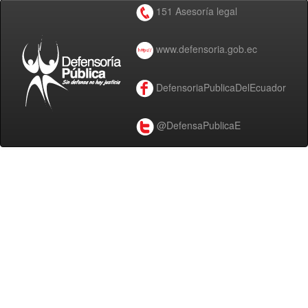
151 Asesoría legal
www.defensoria.gob.ec
DefensoriaPublicaDelEcuador
@DefensaPublicaE