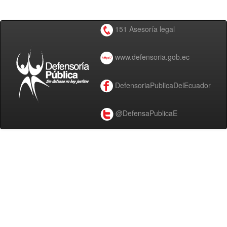
151 Asesoría legal
www.defensoria.gob.ec
DefensoriaPublicaDelEcuador
@DefensaPublicaE