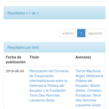
Resultados 1-1 de 1.
anterior
1
siguiente
Resultados por ítem:
Fecha de
Título
Autor(es)
publicación
2019-06-24
Renovación del Convenio
Torres Machuca,
de Cooperación
Ángel
;
Defensoría
Interinstitucional entre la
Pública del
Defensoría Pública del
Ecuador
;
Martín
Ecuador y la Fundación
Sieber, Christian
;
Terre Des Hommes
Fundación Terre
Lausanne-Suiza
Des Hommes
Lausanne-Suiza