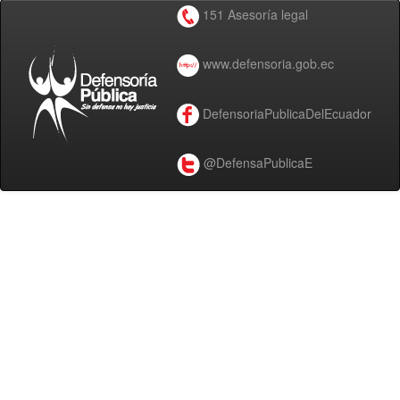
151 Asesoría legal
www.defensoria.gob.ec
DefensoriaPublicaDelEcuador
@DefensaPublicaE