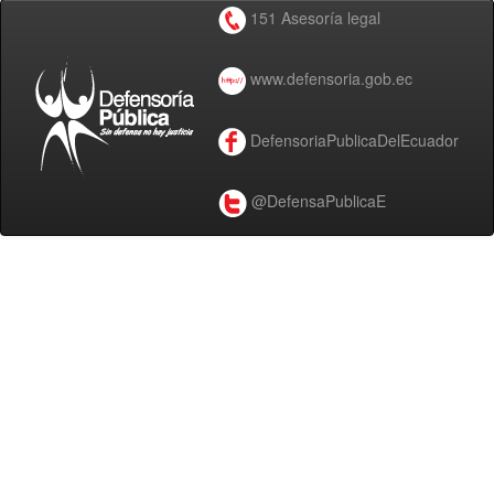
151 Asesoría legal
www.defensoria.gob.ec
DefensoriaPublicaDelEcuador
@DefensaPublicaE