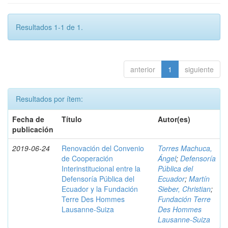
Resultados 1-1 de 1.
anterior
1
siguiente
Resultados por ítem:
Fecha de
Título
Autor(es)
publicación
2019-06-24
Renovación del Convenio
Torres Machuca,
de Cooperación
Ángel
;
Defensoría
Interinstitucional entre la
Pública del
Defensoría Pública del
Ecuador
;
Martín
Ecuador y la Fundación
Sieber, Christian
;
Terre Des Hommes
Fundación Terre
Lausanne-Suiza
Des Hommes
Lausanne-Suiza