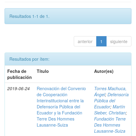
Resultados 1-1 de 1.
anterior
1
siguiente
Resultados por ítem:
Fecha de
Título
Autor(es)
publicación
2019-06-24
Renovación del Convenio
Torres Machuca,
de Cooperación
Ángel
;
Defensoría
Interinstitucional entre la
Pública del
Defensoría Pública del
Ecuador
;
Martín
Ecuador y la Fundación
Sieber, Christian
;
Terre Des Hommes
Fundación Terre
Lausanne-Suiza
Des Hommes
Lausanne-Suiza