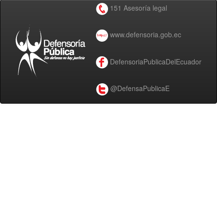
151 Asesoría legal
www.defensoria.gob.ec
DefensoriaPublicaDelEcuador
@DefensaPublicaE