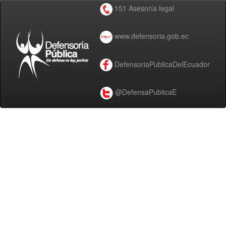
151 Asesoría legal
www.defensoria.gob.ec
DefensoriaPublicaDelEcuador
@DefensaPublicaE