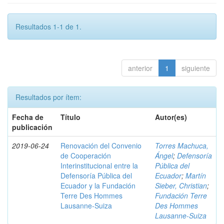
Resultados 1-1 de 1.
anterior
1
siguiente
Resultados por ítem:
Fecha de
Título
Autor(es)
publicación
2019-06-24
Renovación del Convenio
Torres Machuca,
de Cooperación
Ángel
;
Defensoría
Interinstitucional entre la
Pública del
Defensoría Pública del
Ecuador
;
Martín
Ecuador y la Fundación
Sieber, Christian
;
Terre Des Hommes
Fundación Terre
Lausanne-Suiza
Des Hommes
Lausanne-Suiza