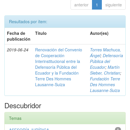
anterior
1
siguiente
Resultados por ítem:
Fecha de
Título
Autor(es)
publicación
2019-06-24
Renovación del Convenio
Torres Machuca,
de Cooperación
Ángel
;
Defensoría
Interinstitucional entre la
Pública del
Defensoría Pública del
Ecuador
;
Martín
Ecuador y la Fundación
Sieber, Christian
;
Terre Des Hommes
Fundación Terre
Lausanne-Suiza
Des Hommes
Lausanne-Suiza
Descubridor
Temas
1