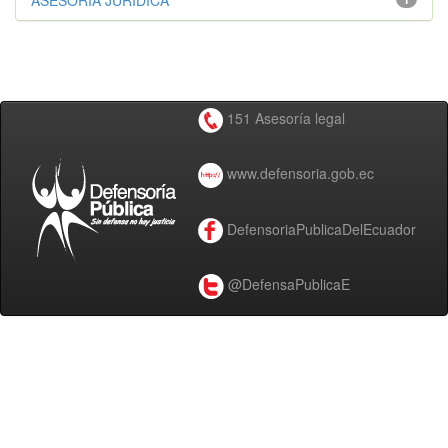
ASESORÍA JURÍDICA
151 Asesoría legal
www.defensoria.gob.ec
DefensoriaPublicaDelEcuador
@DefensaPublicaE