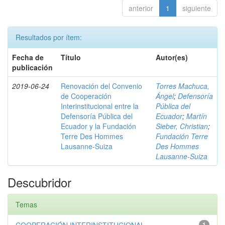
anterior
1
siguiente
Resultados por ítem:
Fecha de
Título
Autor(es)
publicación
2019-06-24
Renovación del Convenio
Torres Machuca,
de Cooperación
Ángel
;
Defensoría
Interinstitucional entre la
Pública del
Defensoría Pública del
Ecuador
;
Martín
Ecuador y la Fundación
Sieber, Christian
;
Terre Des Hommes
Fundación Terre
Lausanne-Suiza
Des Hommes
Lausanne-Suiza
Descubridor
Temas
1