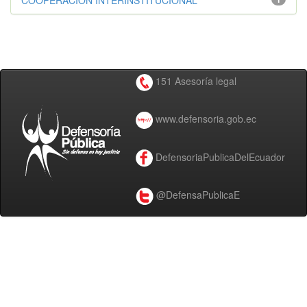
COOPERACIÓN INTERINSTITUCIONAL
151 Asesoría legal
www.defensoria.gob.ec
DefensoriaPublicaDelEcuador
@DefensaPublicaE