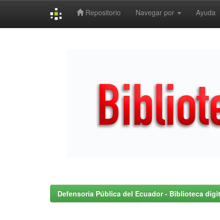
Repositorio
Navegar por
Ayuda
Skip
navigation
Defensoría Pública del Ecuador - Biblioteca digit