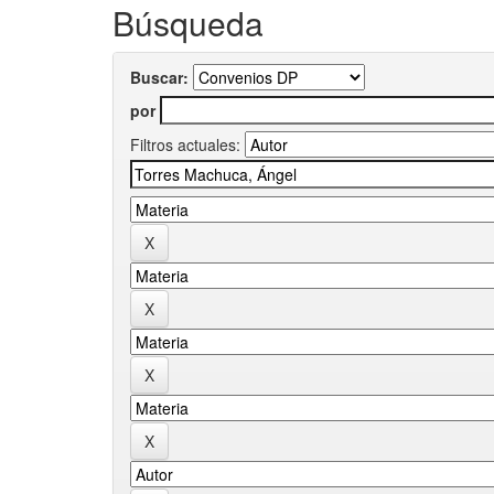
Búsqueda
Buscar:
por
Filtros actuales: