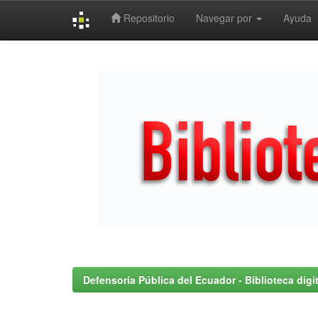
Repositorio
Navegar por
Ayuda
Skip
navigation
Defensoría Pública del Ecuador - Biblioteca digit