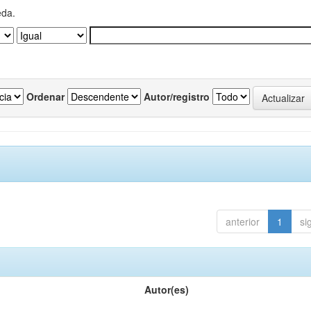
eda.
Ordenar
Autor/registro
anterior
1
si
Autor(es)