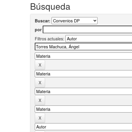
Búsqueda
Buscar:
por
Filtros actuales: