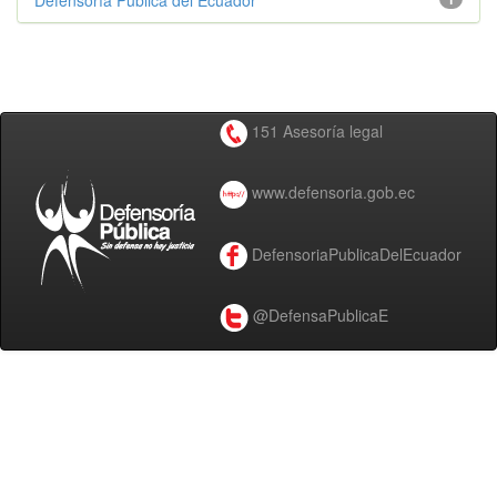
Defensoría Pública del Ecuador
151 Asesoría legal
www.defensoria.gob.ec
DefensoriaPublicaDelEcuador
@DefensaPublicaE