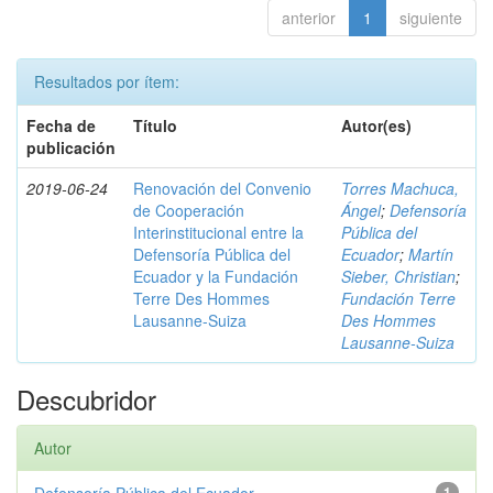
anterior
1
siguiente
Resultados por ítem:
Fecha de
Título
Autor(es)
publicación
2019-06-24
Renovación del Convenio
Torres Machuca,
de Cooperación
Ángel
;
Defensoría
Interinstitucional entre la
Pública del
Defensoría Pública del
Ecuador
;
Martín
Ecuador y la Fundación
Sieber, Christian
;
Terre Des Hommes
Fundación Terre
Lausanne-Suiza
Des Hommes
Lausanne-Suiza
Descubridor
Autor
1