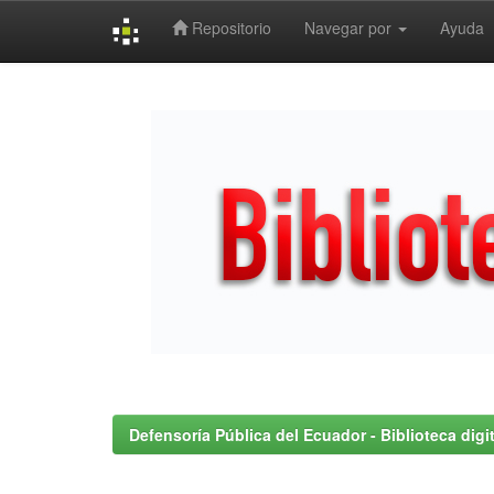
Repositorio
Navegar por
Ayuda
Skip
navigation
Defensoría Pública del Ecuador - Biblioteca digit