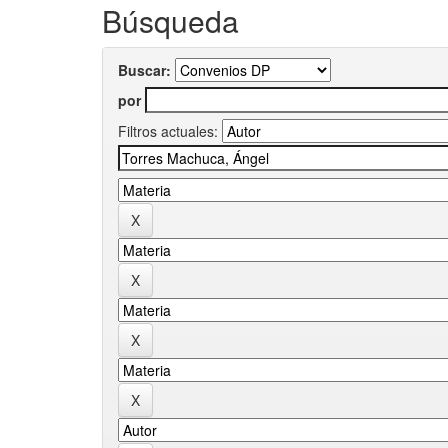
Búsqueda
Buscar:
por
Filtros actuales: