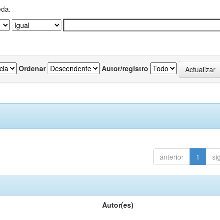
eda.
Ordenar
Autor/registro
anterior
1
si
Autor(es)