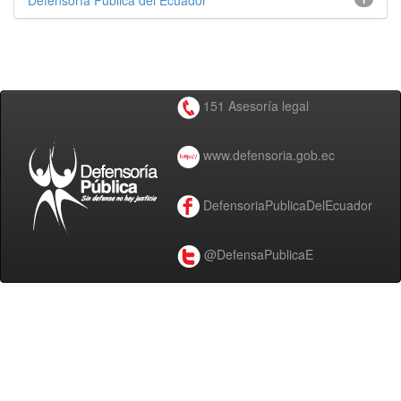
Defensoría Pública del Ecuador
151 Asesoría legal
www.defensoria.gob.ec
DefensoriaPublicaDelEcuador
@DefensaPublicaE