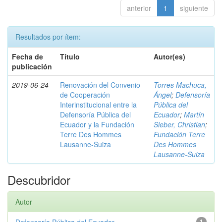
anterior
1
siguiente
Resultados por ítem:
Fecha de
Título
Autor(es)
publicación
2019-06-24
Renovación del Convenio
Torres Machuca,
de Cooperación
Ángel
;
Defensoría
Interinstitucional entre la
Pública del
Defensoría Pública del
Ecuador
;
Martín
Ecuador y la Fundación
Sieber, Christian
;
Terre Des Hommes
Fundación Terre
Lausanne-Suiza
Des Hommes
Lausanne-Suiza
Descubridor
Autor
1