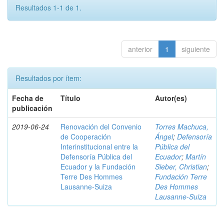
Resultados 1-1 de 1.
anterior
1
siguiente
Resultados por ítem:
Fecha de
Título
Autor(es)
publicación
2019-06-24
Renovación del Convenio
Torres Machuca,
de Cooperación
Ángel
;
Defensoría
Interinstitucional entre la
Pública del
Defensoría Pública del
Ecuador
;
Martín
Ecuador y la Fundación
Sieber, Christian
;
Terre Des Hommes
Fundación Terre
Lausanne-Suiza
Des Hommes
Lausanne-Suiza