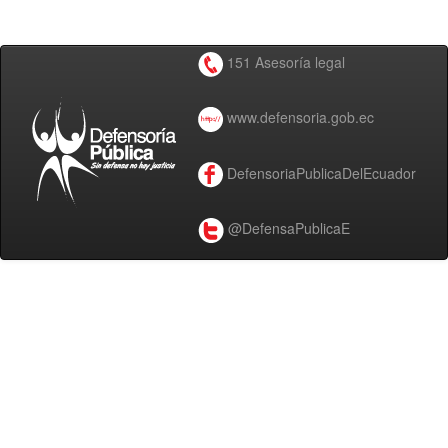
151 Asesoría legal
www.defensoria.gob.ec
DefensoriaPublicaDelEcuador
@DefensaPublicaE