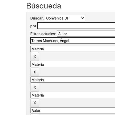
Búsqueda
Buscar:
por
Filtros actuales: