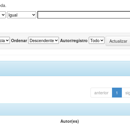
eda.
Ordenar
Autor/registro
anterior
1
si
Autor(es)