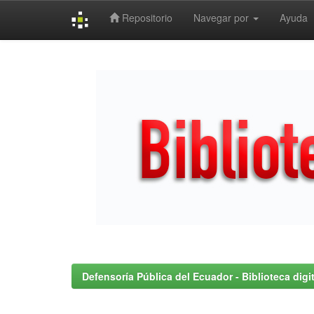
Repositorio
Navegar por
Ayuda
Skip
navigation
Defensoría Pública del Ecuador - Biblioteca digit