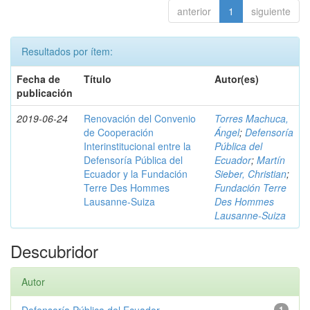
anterior
1
siguiente
Resultados por ítem:
Fecha de
Título
Autor(es)
publicación
2019-06-24
Renovación del Convenio
Torres Machuca,
de Cooperación
Ángel
;
Defensoría
Interinstitucional entre la
Pública del
Defensoría Pública del
Ecuador
;
Martín
Ecuador y la Fundación
Sieber, Christian
;
Terre Des Hommes
Fundación Terre
Lausanne-Suiza
Des Hommes
Lausanne-Suiza
Descubridor
Autor
1