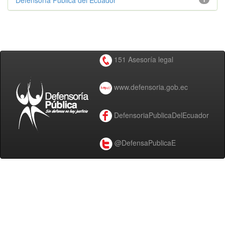
Defensoría Pública del Ecuador
151 Asesoría legal
www.defensoria.gob.ec
DefensoriaPublicaDelEcuador
@DefensaPublicaE