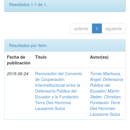
Resultados 1-1 de 1.
anterior
1
siguiente
Resultados por ítem:
Fecha de
Título
Autor(es)
publicación
2019-06-24
Renovación del Convenio
Torres Machuca,
de Cooperación
Ángel
;
Defensoría
Interinstitucional entre la
Pública del
Defensoría Pública del
Ecuador
;
Martín
Ecuador y la Fundación
Sieber, Christian
;
Terre Des Hommes
Fundación Terre
Lausanne-Suiza
Des Hommes
Lausanne-Suiza